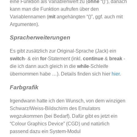
eine Funktion als Variablenwert zu (
ohne
“()”), danach
kann man die Funktion aufrufen über den
Variablennamen (
mit
angehängten “()”, ggf. auch mit
Argumenten).
Spracherweiterungen
Es gibt zusätzlich zur Original-Sprache (Jack) ein
switch
- & ein
for
-Statement (inkl.
continue
&
break
-
die ich dann auch gleich in die
while
-Schleife
übernommen habe …). Details finden sich hier
hier
.
Farbgrafik
Irgendwann hatte ich den Wunsch, von dem winzigen
Schwarz/Weiss-Bildschirm des Emulators
wegzukommen (bei Bedarf). Dafür gibt es jetzt ein
“Colour Graphics Device” (CGD) und natürlich
passend dazu ein System-Modul