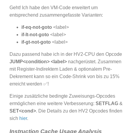
Geht! Ich habe den VM-Code erweitert um
entsprechend zusammengefasste Varianten:
if-eq-not-goto
<label>
if-lt-not-goto
<label>
if-gt-not-goto
<label>
Dazu passend habe ich in der HV2-CPU den Opcode
JUMP<condition> <label>
nachgerüstet. Zusammen
mit Register-Indirektem Laden & optionalem Pre-
Dekrement kann so ein Code-Shrink von bis zu 15%
erreicht werden ✅!
Einige zusätzliche bedingte Zuweisungs-Opcodes
ermöglichen eine weitere Verbesserung:
SETFLAG
&
SET<cond>
. Die Details zu den HV2 Opcodes finden
sich
hier
.
Instruction Cache Usage Analysis